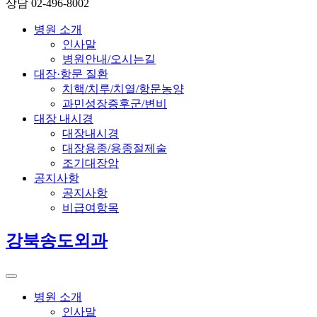
상담 02-496-8002
병원 소개
인사말
병원안내/오시는길
대장·항문 질환
치핵/치루/치열/항문농양
과민성장증후군/변비
대장 내시경
대장내시경
대장용종/용종절제술
조기대장암
공지사항
공지사항
비급여항목
강북송도외과
병원 소개
인사말