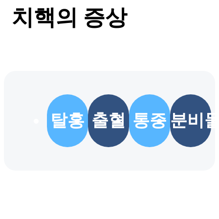
치핵의 증상
탈홍
출혈
통증
분비