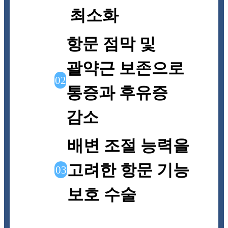
최소화
항문 점막 및
괄약근 보존으로
02
통증과 후유증
감소
배변 조절 능력을
고려한 항문 기능
03
보호 수술