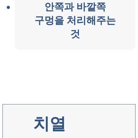
안쪽과 바깥쪽
구멍을 처리해주는
것
치열