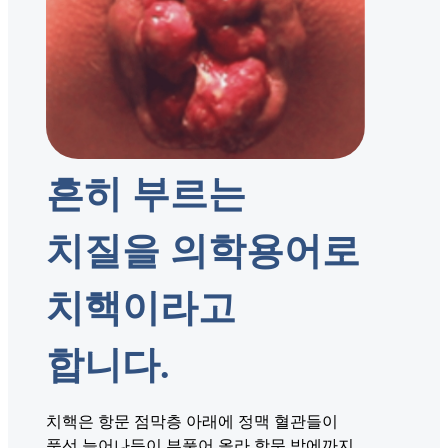
흔히 부르는
치질을 의학용어로
치핵이라고
합니다.
치핵은 항문 점막층 아래에 정맥 혈관들이
풍선 늘어나듯이 부풀어 올라 항문 밖에까지