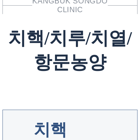
KANGBUK SONGDO
CLINIC
치핵/치루/치열/
항문농양
치핵