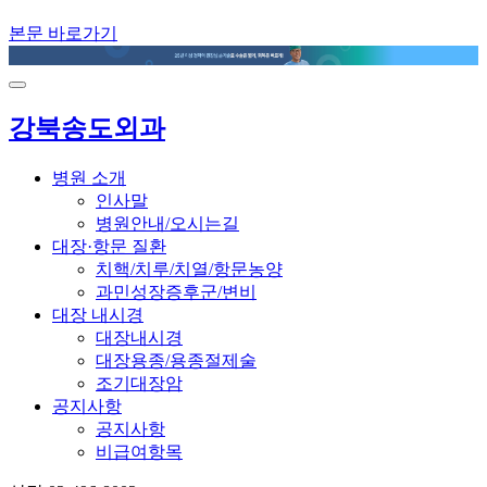
본문 바로가기
강북송도외과
병원 소개
인사말
병원안내/오시는길
대장·항문 질환
치핵/치루/치열/항문농양
과민성장증후군/변비
대장 내시경
대장내시경
대장용종/용종절제술
조기대장암
공지사항
공지사항
비급여항목