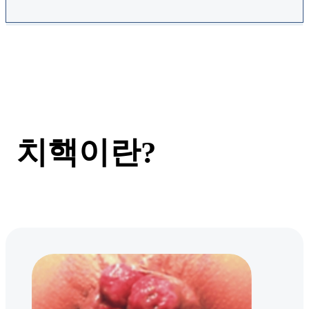
치핵이란?