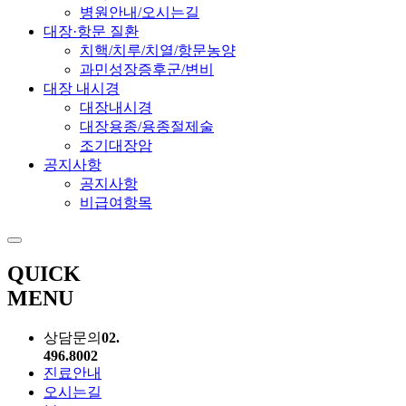
병원안내/오시는길
대장·항문 질환
치핵/치루/치열/항문농양
과민성장증후군/변비
대장 내시경
대장내시경
대장용종/용종절제술
조기대장암
공지사항
공지사항
비급여항목
QUICK
MENU
상담문의
02.
496.8002
진료안내
오시는길